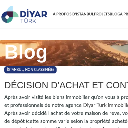
À PROPOS D’ISTANBUL
PROJETS
BLOG
A P
Blog
,
İSTANBUL
NON CLASSIFIÉ(E)
DÉCISION D’ACHAT ET CON
Après avoir visité les biens immobilier qu’on vous à pr
et professionnels de notre agence
Diyar Turk immobili
Après avoir décidé l’achat de votre maison de reve, v
de dépôt (cette somme varie selon la propriété acheté