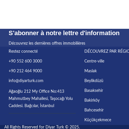
S'abonner à notre lettre d'information
Découvrez les dernières offres immobilières
Restez connecté
DÉCOUVREZ PAR RÉGI
+90 552 600 3000
Centre-ville
+90 212 464 9000
Maslak
info@diyarturk.com
Beylikdüzü
Basaksehir
Ağaoğlu 212 My Office No:413
Mahmutbey Mahallesi, Taşocağı Yolu
Bakirköy
Caddesi. Bağcılar, İstanbul
Bahcesehir
Küçükçekmece
All Rights Reserved for Diyar Turk © 2025.