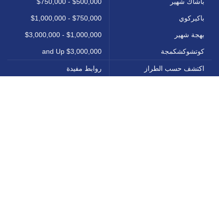
باشاك شهير
$500,000 - $750,000
باكيركوي
$750,000 - $1,000,000
بهجة شهير
$1,000,000 - $3,000,000
كوتشوكشكمجة
$3,000,000 and Up
اكتشف حسب الطراز
روابط مفيدة
1+0 ستديو
عن إسطنبول
1+1 شقة
استثمر في اسطنبول
2+1 شقة
معلومات عنا
3+1 شقة
اتصل بنا
4+1 شقة
جميع المشاريع
6+1 فيلا
مدونتنا
7+1 فيلا
سياسة الخصوصية
كافة الحقوق محفوظة ل DAP Property © 2024.
Legal notices & Disclaimer
|
Terms & Conditions
|
Privacy and