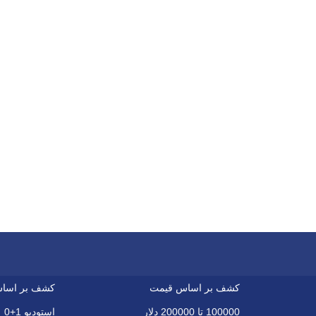
کشف بر اساس قیمت
کشف بر اسا
100000 تا 200000 دلار
استودیو 1+0