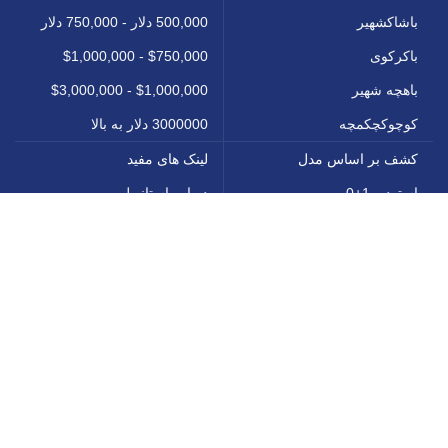
باشاکشهیر
500,000 دلار - 750,000 دلار
باکرکوی
$750,000 - $1,000,000
باهچه شهیر
$1,000,000 - $3,000,000
کوچوکچکمچه
3000000 دلار به بالا
کشف بر اساس مدل
لینک های مفید
استودیو 1+0
درباره استانبول
آپارتمان 1+1
سرمایه گذاری در استانبول
آپارتمان 2+1
درباره ما
آپارتمان 3+1
با ما تماس بگیرید
آپارتمان 4+1
همه پروژه ها
6+1 ویلا
وبلاگ ما
7+1 ویلا
سیاست حفظ حریم خصوصی
All Rights Reserved for Diyar Turk © 2025.