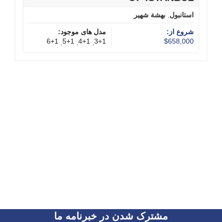
استانبول
,
بهشة شهير
شروع از:
مدل های موجود:
6+1
5+1
4+1
3+1
$658,000
,
,
,
مشترک شدن در خبرنامه ما