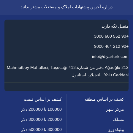
درباره آخرین پیشنهادات املاک و مستغلات بیشتر بدانید
متصل نگه دارید
+90 552 600 3000
+90 212 464 9000
info@diyarturk.com
Ağaoğlu 212 دفتر من شماره:413 Mahmutbey Mahallesi, Taşocağı
Yolu Caddesi. باغجیلار، استانبول
کشف بر اساس منطقه
کشف بر اساس قیمت
مرکز شهر
100000 تا 200000 دلار
مسلک
200000 تا 300000 دلار
بیلیکدوزو
300000 تا 500000 دلار