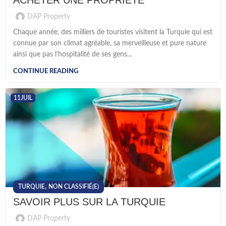
ACHETER UNE PROPRIÉTÉ
DAP Property
Chaque année, des milliers de touristes visitent la Turquie qui est
connue par son climat agréable, sa merveilleuse et pure nature
ainsi que pas l’hospitalité de ses gens...
CONTINUE READING
11
JUIL
,
TURQUIE
NON CLASSIFIÉ(E)
SAVOIR PLUS SUR LA TURQUIE
DAP Property