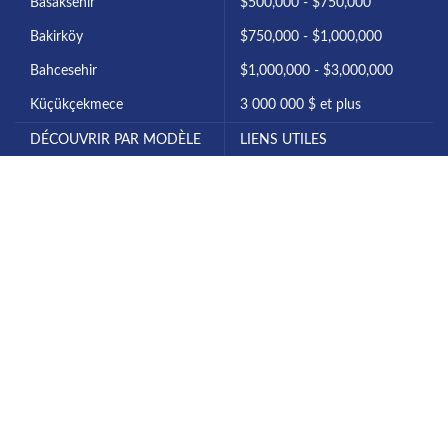
Basaksehir
$500,000 - $750,000
Bakirköy
$750,000 - $1,000,000
Bahcesehir
$1,000,000 - $3,000,000
Küçükçekmece
3 000 000 $ et plus
DÉCOUVRIR PAR MODÈLE
LIENS UTILES
1+0 Studio
À propos d'Istanbul
1+1 Appartement
Investir à Istanbul
2+1 Appartement
A propos de nous
Appartement 3+1
Contactez-nous
Appartement 4+1
Tous les projets
6+1 Villa
Notre blog
7+1 Villa
Politique de confidentialité
All Rights Reserved for Diyar Turk © 2025.
Legal notices & Disclaimer
|
Terms & Conditions
|
Privacy and