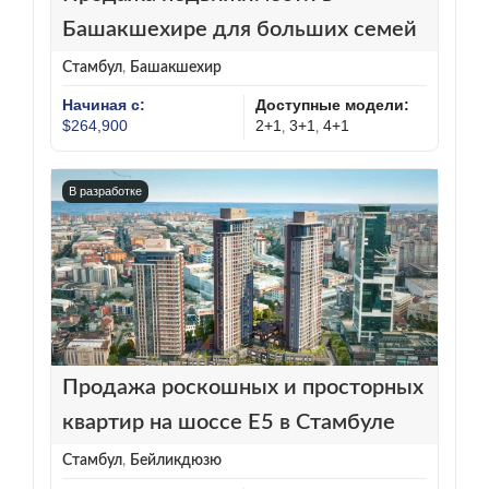
Башакшехире для больших семей
Стамбул
,
Башакшехир
Начиная с:
Доступные модели:
$264,900
2+1
3+1
4+1
,
,
В разработке
Продажа роскошных и просторных
квартир на шоссе E5 в Стамбуле
Стамбул
,
Бейликдюзю